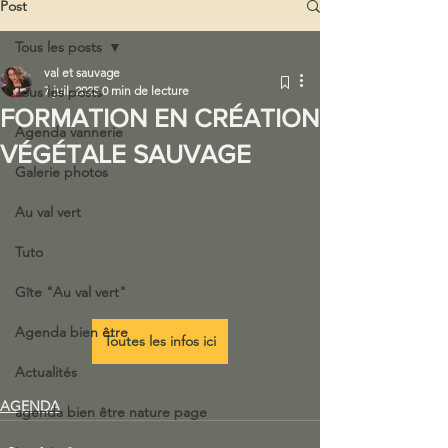
Post
Tous les posts
val et sauvage
Tous les posts
7 juil. 2025
0 min de lecture
FORMATION EN CRÉATION
Agenda vannerie
VÉGÉTALE SAUVAGE
Galerie photos
Au val vert
Tuto
Gîte "Au val vert"
Agenda bien être
Toutes les infos ici
Actualités
AGENDA
agenda bien être nature page