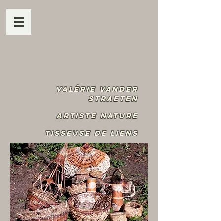
Valérie Vander
Straeten
Artiste Nature
Tisseuse de liens