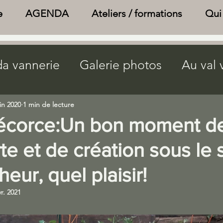
e
AGENDA
Ateliers / formations
Qui 
a vannerie
Galerie photos
Au val 
Agenda bien être
Actualités
in 2020
1 min de lecture
écorce:Un bon moment d
ture page
journée nature
brouillo
e et de création sous le s
eur, quel plaisir!
vr. 2021