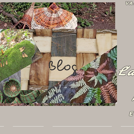
Va
L'
E