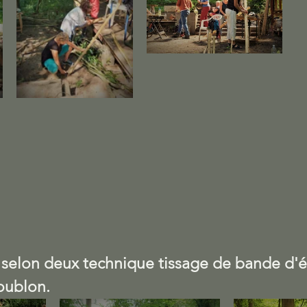
n selon deux technique tissage de bande d'
oublon.