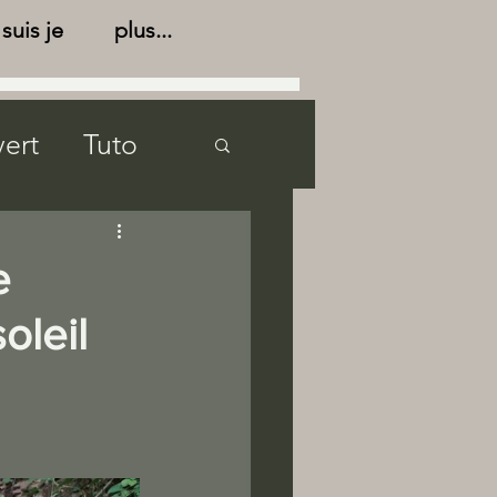
suis je
plus...
vert
Tuto
e
n
Archives
oleil