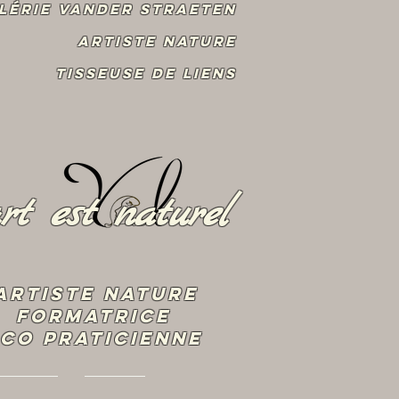
lérie Vander Straeten
Artiste Nature
Tisseuse de liens
art est naturel
artiste nature
Formatrice
CO praticienne