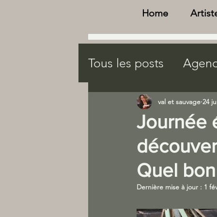
Home
Artist
Tous les posts
Agend
Gîte "Au val vert"
val et sauvage
24 ju
Journée 
agenda bien être na
découvert
Quel bonh
AGENDA
Dernière mise à jour :
1 fé