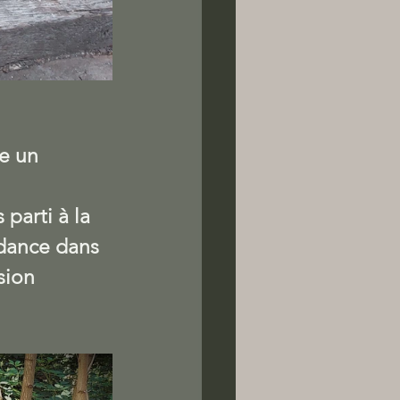
e un 
parti à la 
dance dans 
sion 