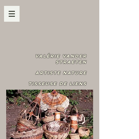
Valérie Vander
Straeten
Artiste Nature
Tisseuse de liens