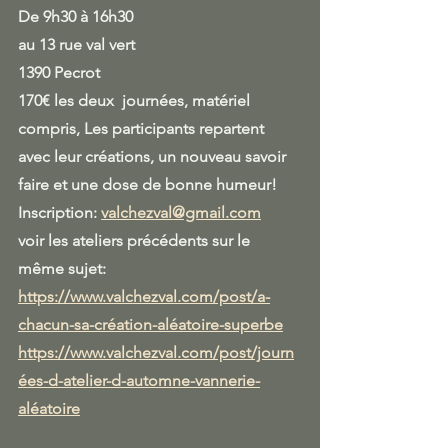
De 9h30 à 16h30
au 13 rue val vert 
1390 Pecrot
170€ les deux  journées, matériel 
compris, Les participants repartent 
avec leur créations, un nouveau savoir 
faire et une dose de bonne humeur!
Inscription: 
valchezval@gmail.com
voir les ateliers précédents sur le 
même sujet:
https://www.valchezval.com/post/a-
chacun-sa-création-aléatoire-superbe
https://www.valchezval.com/post/journ
ées-d-atelier-d-automne-vannerie-
aléatoire