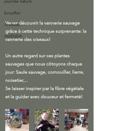
journée nature
brouillon
Venez découvrir la vannerie sauvage 
Archives
grâce à cette technique surprenante: la 
AGENDA
vannerie des oiseaux! 
Un autre regard sur ces plantes 
sauvages que nous côtoyons chaque 
jour: Saule sauvage, cornouiller, lierre, 
noisetier,...
Se laisser inspirer par la fibre végétale 
et la guider avec douceur et fermeté!