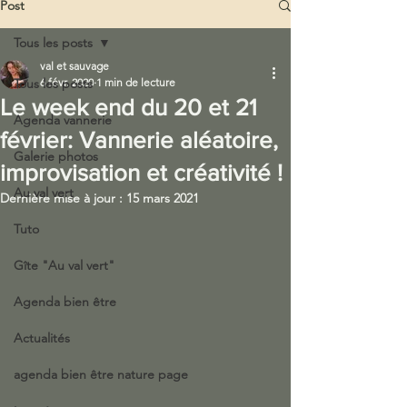
Post
Tous les posts
val et sauvage
Tous les posts
6 févr. 2020
1 min de lecture
Le week end du 20 et 21
Agenda vannerie
février: Vannerie aléatoire,
Galerie photos
improvisation et créativité !
Au val vert
Dernière mise à jour :
15 mars 2021
Tuto
Gîte "Au val vert"
Agenda bien être
Actualités
agenda bien être nature page