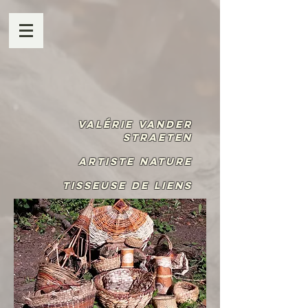
Valérie Vander
Straeten
Artiste Nature
Tisseuse de liens