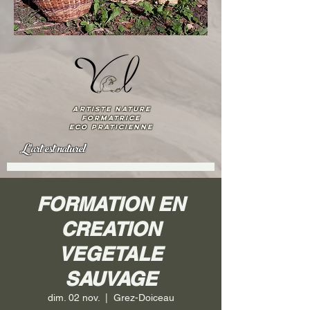
artiste nature
Formatrice
ECO praticienne
L'art est naturel
FORMATION EN
CREATION
VEGETALE
SAUVAGE
dim. 02 nov.
  |  
Grez-Doiceau