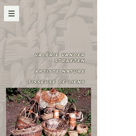
Valérie Vander
Straeten
Artiste Nature
Tisseuse de liens