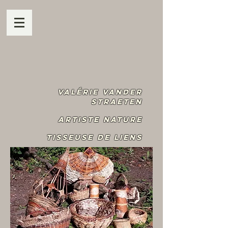
Valérie Vander
Straeten
Artiste Nature
Tisseuse de liens