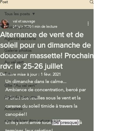
Post
Tous les posts
val et sauvage
Tous les posts
28 juin 2020
1 min de lecture
Alternance de vent et de
Agenda vannerie
soleil pour un dimanche de
Galerie photos
douceur massette! Prochain
Au val vert
rdv: le 25-26 juillet
Tuto
Dernière mise à jour :
1 févr. 2021
Un dimanche dans le calme... 
Gîte "Au val vert"
Ambiance de concentration, bercé par 
Agenda bien être
le bruit des feuilles sous le vent et la 
caresse du soleil timide à travers la 
Actualités
canopée!!
agenda bien être nature page
Et ils y sont arrivé tous 
(ou presque) 
à 
terminer  leur création!