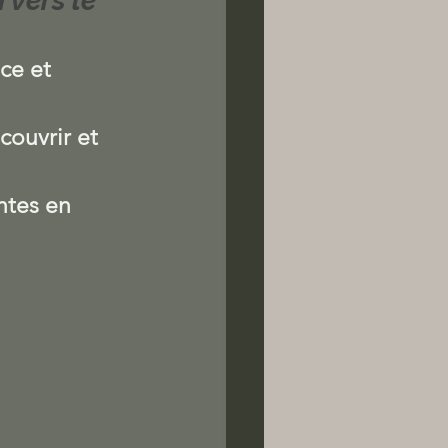
 vers le 
ce et 
couvrir et 
ntes en