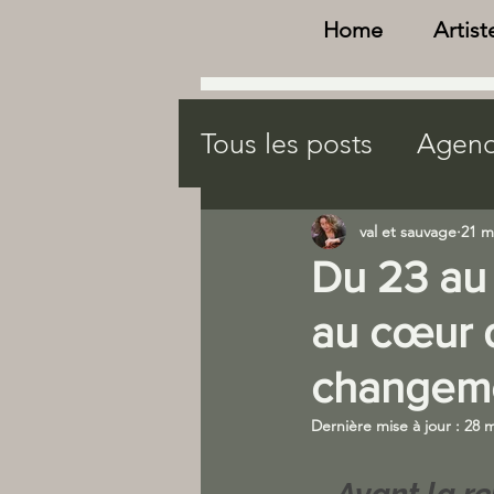
Home
Artist
Tous les posts
Agend
Gîte "Au val vert"
val et sauvage
21 m
Du 23 au 
agenda bien être na
au cœur 
changeme
AGENDA
Dernière mise à jour :
28 m