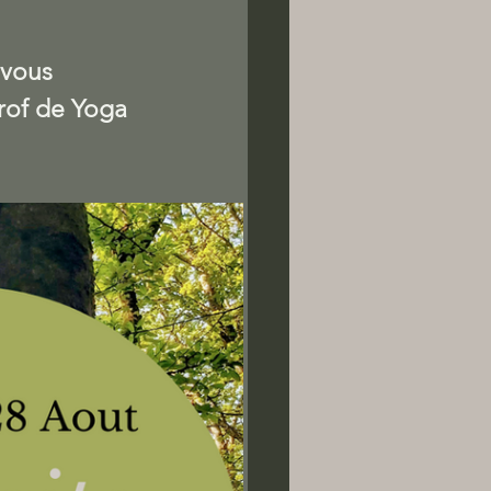
 vous 
rof de Yoga 