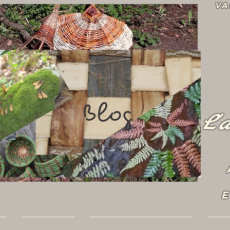
Va
L'
E