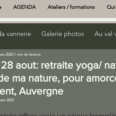
e
AGENDA
Ateliers / formations
Qui 
a vannerie
Galerie photos
Au val 
Agenda bien être
Actualités
ars 2022
1 min de lecture
28 aout: retraite yoga/ na
ture page
journée nature
brouillo
de ma nature, pour amorce
nt, Auvergne
ars 2022