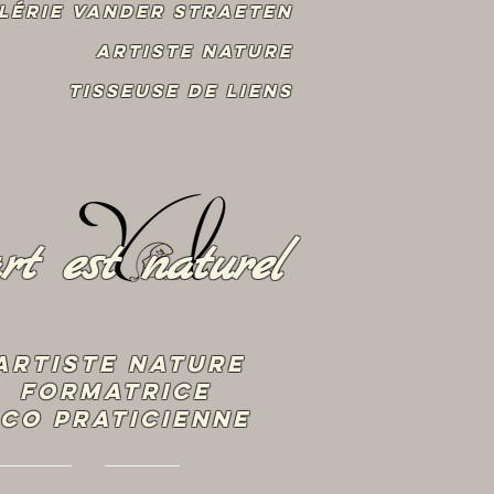
lérie Vander Straeten
Artiste Nature
Tisseuse de liens
art est naturel
artiste nature
Formatrice
CO praticienne