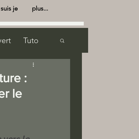
suis je
plus...
vert
Tuto
ture :
n
Archives
r le